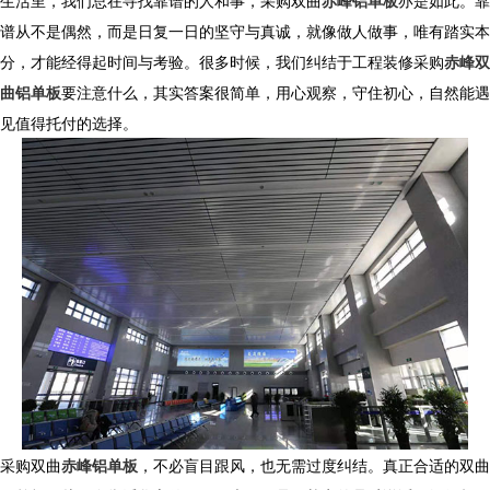
生活里，我们总在寻找靠谱的人和事，采购
双曲
赤峰铝单板
亦是如此。靠
谱从不是偶然，而是日复一日的坚守与真诚，就像做人做事，唯有踏实本
分，才能经得起时间与考验。很多时候，我们纠结于工程装修采购
赤峰双
曲铝单板
要注意什么，其实答案很简单，用心观察，守住初心，自然能遇
见值得托付的选择。
采购双曲
赤峰铝单板
，不必盲目跟风，也无需过度纠结。真正合适的
双曲