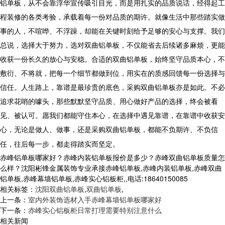
铝单板
，从不会靠浮华宣传吸引目光，而是用扎实的品质说话，经得起工
程装修的各类考验，承载着每一份对品质的期许。就像生活中那些踏实做
事的人，不喧哗、不浮躁，却能在关键时刻给予足够的安心与支撑。我们
总说，选择大于努力，选对双曲铝单板，不仅能省去后续诸多麻烦，更能
收获一份长久的放心与安稳。合适的双曲铝单板，始终坚守品质本心，不
敷衍、不将就，把每一个细节都做到位，用实在的质感回馈每一份选择与
信任。人生路上，靠谱是最珍贵的底色，采购双曲铝单板亦是如此。不必
追求花哨的噱头，那些默默坚守品质、用心做好产品的选择，终会被看
见、被认可。愿我们都能守住本心，在选择中遇见靠谱，在靠谱中收获安
心，无论是做人、做事，还是采购双曲铝单板，都能不负期许、不负信
任，往后每一步，都走得踏实而坚定。
赤峰铝单板哪家好？赤峰内装铝单板报价是多少？赤峰双曲铝单板质量怎
么样？沈阳彬锋金属装饰专业承接赤峰铝单板,赤峰内装铝单板,赤峰双曲
铝单板,赤峰幕墙铝单板,赤峰实心铝板柜,,电话:18640150085
相关标签：
沈阳双曲铝单板
,
双曲铝单板
,
上一条：
室内外装饰选材入手赤峰幕墙铝单板哪家好
下一条：
赤峰实心铝板柜日常打理需要特别注意什么
相关新闻