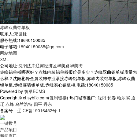
赤峰双曲铝单板
联系人:邓世锋
服务热线:18640150085
电子邮箱:
18940150085@qq.com
网站地图
XML
公司地址:沈阳法库辽河经济区华美路华美街
赤峰铝单板哪家好？赤峰内装铝单板报价是多少？赤峰双曲铝单板质量怎
么样？沈阳彬锋金属装饰专业承接赤峰铝单板,赤峰内装铝单板,赤峰双曲
铝单板,赤峰幕墙铝单板,赤峰实心铝板柜,电话:18640150085
Powered by
筑巢ECMS
Copyright© cf.sybfjc.com(
复制链接
) 热门城市推广:
沈阳
长春
哈尔滨
通
辽
赤峰
乌兰浩特
四平
丹东
备案号：
辽ICP备19016452号-1
一键拨号
产品项目
新闻资讯