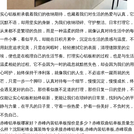
实心铝板柜
承载着我们的收纳期待，也藏着我们对生活的热爱与认真，它
沉默不语，却用坚实的身躯，为我们收纳琐碎、守护整洁。日常打理它，
从来都不是繁琐的负担，而是一种温柔的陪伴，就像认真对待生活中的每
一件小事，看似平凡，却能在日积月累中，沉淀出生活的质感与温度。不
用刻意追求完美，只需在闲暇时，轻轻擦拭它的表面，清理缝隙里的尘
埃，便也是在梳理自己的生活节奏。打理
实心铝板柜
的过程，也是与生活
温柔相处的过程。它不会因为一时的疏忽就黯然失色，却会因为我们的用
心呵护，始终保持干净利落，就像我们的人生，不必追求一蹴而就的光
芒，只需一步一个脚印，认真对待每一个细节，慢慢沉淀，慢慢成长，终
会遇见更好的自己。那些看似微不足道的打理，那些日复一日的坚持，不
仅能让实心铝板柜始终崭新，更能让我们在琐碎的日常里，找到内心的平
静与力量，在平凡的日子里，守着一份热爱，护着一份美好，不负时光，
不负自己。
赤峰铝单板哪家好？赤峰内装铝单板报价是多少？赤峰双曲铝单板质量怎
么样？沈阳彬锋金属装饰专业承接赤峰铝单板,赤峰内装铝单板,赤峰双曲