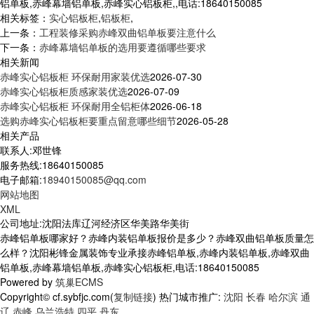
铝单板,赤峰幕墙铝单板,赤峰实心铝板柜,,电话:18640150085
相关标签：
实心铝板柜
,
铝板柜
,
上一条：
工程装修采购赤峰双曲铝单板要注意什么
下一条：
赤峰幕墙铝单板的选用要遵循哪些要求
相关新闻
赤峰实心铝板柜 环保耐用家装优选
2026-07-30
赤峰实心铝板柜质感家装优选
2026-07-09
赤峰实心铝板柜 环保耐用全铝柜体
2026-06-18
选购赤峰实心铝板柜要重点留意哪些细节
2026-05-28
相关产品
联系人:邓世锋
服务热线:18640150085
电子邮箱:
18940150085@qq.com
网站地图
XML
公司地址:沈阳法库辽河经济区华美路华美街
赤峰铝单板哪家好？赤峰内装铝单板报价是多少？赤峰双曲铝单板质量怎
么样？沈阳彬锋金属装饰专业承接赤峰铝单板,赤峰内装铝单板,赤峰双曲
铝单板,赤峰幕墙铝单板,赤峰实心铝板柜,电话:18640150085
Powered by
筑巢ECMS
Copyright© cf.sybfjc.com(
复制链接
) 热门城市推广:
沈阳
长春
哈尔滨
通
辽
赤峰
乌兰浩特
四平
丹东