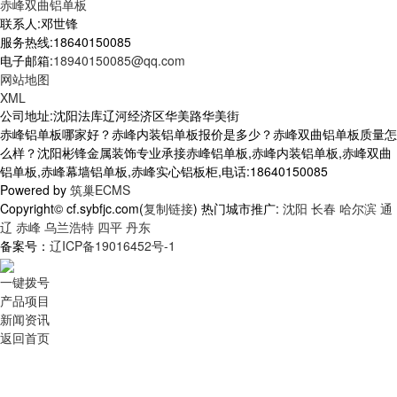
赤峰双曲铝单板
联系人:邓世锋
服务热线:18640150085
电子邮箱:
18940150085@qq.com
网站地图
XML
公司地址:沈阳法库辽河经济区华美路华美街
赤峰铝单板哪家好？赤峰内装铝单板报价是多少？赤峰双曲铝单板质量怎
么样？沈阳彬锋金属装饰专业承接赤峰铝单板,赤峰内装铝单板,赤峰双曲
铝单板,赤峰幕墙铝单板,赤峰实心铝板柜,电话:18640150085
Powered by
筑巢ECMS
Copyright© cf.sybfjc.com(
复制链接
) 热门城市推广:
沈阳
长春
哈尔滨
通
辽
赤峰
乌兰浩特
四平
丹东
备案号：
辽ICP备19016452号-1
一键拨号
产品项目
新闻资讯
返回首页