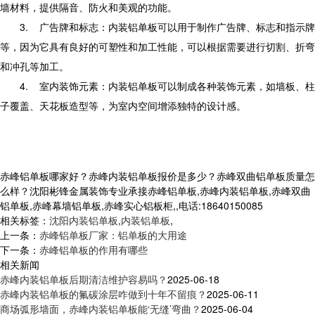
墙材料，提供隔音、防火和美观的功能。
3.
广告牌和标志：内装铝单板可以用于制作广告牌、标志和指示牌
等，因为它具有良好的可塑性和加工性能，可以根据需要进行切割、折弯
和冲孔等加工。
4.
室内装饰元素：内装铝单板可以制成各种装饰元素，如墙板、柱
子覆盖、天花板造型等，为室内空间增添独特的设计感。
赤峰铝单板哪家好？赤峰内装铝单板报价是多少？赤峰双曲铝单板质量怎
么样？沈阳彬锋金属装饰专业承接赤峰铝单板,赤峰内装铝单板,赤峰双曲
铝单板,赤峰幕墙铝单板,赤峰实心铝板柜,,电话:18640150085
相关标签：
沈阳内装铝单板
,
内装铝单板
,
上一条：
赤峰铝单板厂家：铝单板的大用途
下一条：
赤峰铝单板的作用有哪些
相关新闻
赤峰内装铝单板后期清洁维护容易吗？
2025-06-18
赤峰内装铝单板的氟碳涂层咋做到十年不留痕？
2025-06-11
商场弧形墙面，赤峰内装铝单板能‘无缝’弯曲？
2025-06-04