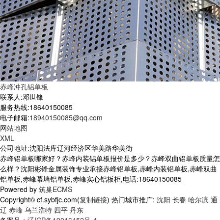
赤峰冲孔铝单板
联系人:邓世锋
服务热线:18640150085
电子邮箱:
18940150085@qq.com
网站地图
XML
公司地址:沈阳法库辽河经济区华美路华美街
赤峰铝单板哪家好？赤峰内装铝单板报价是多少？赤峰双曲铝单板质量怎
么样？沈阳彬锋金属装饰专业承接赤峰铝单板,赤峰内装铝单板,赤峰双曲
铝单板,赤峰幕墙铝单板,赤峰实心铝板柜,电话:18640150085
Powered by
筑巢ECMS
Copyright© cf.sybfjc.com(
复制链接
) 热门城市推广:
沈阳
长春
哈尔滨
通
辽
赤峰
乌兰浩特
四平
丹东