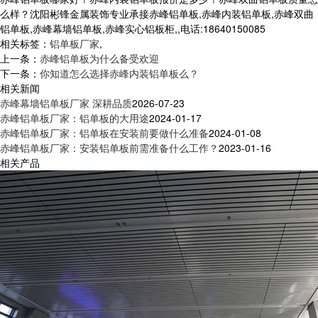
么样？沈阳彬锋金属装饰专业承接赤峰铝单板,赤峰内装铝单板,赤峰双曲
铝单板,赤峰幕墙铝单板,赤峰实心铝板柜,,电话:18640150085
相关标签：
铝单板厂家
,
上一条：
赤峰铝单板为什么备受欢迎
下一条：
你知道怎么选择赤峰内装铝单板么？
相关新闻
赤峰幕墙铝单板厂家 深耕品质
2026-07-23
赤峰铝单板厂家：铝单板的大用途
2024-01-17
赤峰铝单板厂家：铝单板在安装前要做什么准备
2024-01-08
赤峰铝单板厂家：安装铝单板前需准备什么工作？
2023-01-16
相关产品