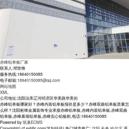
赤峰铝单板厂家
联系人:邓世锋
服务热线:18640150085
电子邮箱:
18940150085@qq.com
网站地图
XML
公司地址:沈阳法库辽河经济区华美路华美街
赤峰铝单板哪家好？赤峰内装铝单板报价是多少？赤峰双曲铝单板质量怎
么样？沈阳彬锋金属装饰专业承接赤峰铝单板,赤峰内装铝单板,赤峰双曲
铝单板,赤峰幕墙铝单板,赤峰实心铝板柜,电话:18640150085
Powered by
筑巢ECMS
Copyright© cf.sybfjc.com(
复制链接
) 热门城市推广:
沈阳
长春
哈尔滨
通