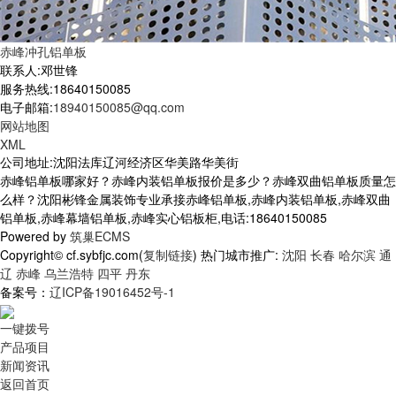
赤峰冲孔铝单板
联系人:邓世锋
服务热线:18640150085
电子邮箱:
18940150085@qq.com
网站地图
XML
公司地址:沈阳法库辽河经济区华美路华美街
赤峰铝单板哪家好？赤峰内装铝单板报价是多少？赤峰双曲铝单板质量怎
么样？沈阳彬锋金属装饰专业承接赤峰铝单板,赤峰内装铝单板,赤峰双曲
铝单板,赤峰幕墙铝单板,赤峰实心铝板柜,电话:18640150085
Powered by
筑巢ECMS
Copyright© cf.sybfjc.com(
复制链接
) 热门城市推广:
沈阳
长春
哈尔滨
通
辽
赤峰
乌兰浩特
四平
丹东
备案号：
辽ICP备19016452号-1
一键拨号
产品项目
新闻资讯
返回首页