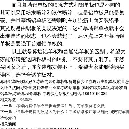
而且幕墙铝单板的喷涂方式和铝单板也是不同的，
其可以采用粉末喷涂和液体喷涂。但是铝单板只能是氟
碳。并且幕墙铝单板还需啊哟在加强筋上面安装铝带，
其宽度是由铝板的宽度决定的，这样幕墙铝单板就不会
出现洼陷的状态，也不会鼓起了。从这点上来开幕墙铝
单板是要强于普通铝单板的。
以上就是幕墙铝单板和普通铝单板的区别，希望大
家能够清楚这两种板材的区别，不要将其弄混了。不然
买回家之后，连安装都安装不上，希望大家能躲避购买
误区，选择合适的板材。
赤峰铝单板哪家好？赤峰内装铝单板报价是多少？赤峰双曲铝单板质量怎
么样？沈阳彬锋金属装饰专业承接赤峰铝单板,赤峰内装铝单板,赤峰双曲
铝单板,赤峰幕墙铝单板,赤峰实心铝板柜,,电话:18640150085
相关标签：
铝单板
,
上一条：
赤峰内装铝单板三步走安装计划，简单教你怎么做
下一条：
铝条板安装失败是因为什么？赤峰铝条板厂家从选材到安装详细
给你介绍
相关新闻