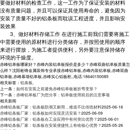
要做好材料的检查工作，这一工作为了保证安装的材料
没有质量问题，并且可以保证其使用寿命的，避免因为
安装了质量不好的铝条板而耽误工程进度，并且影响安
装效果
3、做好材料存储工作 在进行施工前我们需要将施工
中需要使用的原材料进行分类储存，并按照使用的顺序
来进行摆放，为施工者提供便利，另外要注意保持储存
环境的干燥度。
赤峰铝单板哪家好？赤峰内装铝单板报价是多少？赤峰双曲铝单板质量怎
么样？沈阳彬锋金属装饰专业承接赤峰铝单板,赤峰内装铝单板,赤峰双曲
铝单板,赤峰幕墙铝单板,赤峰实心铝板柜,,电话:18640150085
相关标签：
铝条板
,
上一条：
如何在安装之前避免赤峰铝单板被折弯变形？
下一条：
赤峰铝单板厂为您分享：铝单板使用前后的注意事项
相关新闻
赤峰铝条板厂家：铝条板防潮又耐用，难道不比传统材料
2025-06-16
赤峰铝条板厂家：铝条板如何实现灵活安装？
2025-06-09
赤峰铝条板厂家：铝条板在工业应用中有何突出优势？
2025-06-01
赤峰铝条板厂家：铝条板在安装便捷性上有啥核心优势？
2025-05-26