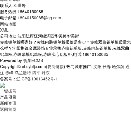
联系人:邓世锋
服务热线:18640150085
电子邮箱:
18940150085@qq.com
网站地图
XML
公司地址:沈阳法库辽河经济区华美路华美街
赤峰铝单板哪家好？赤峰内装铝单板报价是多少？赤峰双曲铝单板质量怎
么样？沈阳彬锋金属装饰专业承接赤峰铝单板,赤峰内装铝单板,赤峰双曲
铝单板,赤峰幕墙铝单板,赤峰实心铝板柜,电话:18640150085
Powered by
筑巢ECMS
Copyright© cf.sybfjc.com(
复制链接
) 热门城市推广:
沈阳
长春
哈尔滨
通
辽
赤峰
乌兰浩特
四平
丹东
备案号：
辽ICP备19016452号-1
一键拨号
产品项目
新闻资讯
返回首页