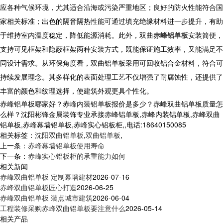
应各种气候环境，尤其适合沿海或污染严重地区；良好的防火性能符合国
家相关标准；出色的隔音隔热性能可通过填充绝缘材料进一步提升，有助
于维持室内温度稳定，降低能源消耗。此外，
双曲
赤峰铝单板
安装简便，
支持可见框架和隐蔽框架两种安装方式，既能保证施工效率，又能满足不
同设计需求。从环保角度看，双曲铝单板采用可回收铝合金材料，符合可
持续发展理念。其多样化的表面处理工艺不仅增强了耐腐蚀性，还提供了
丰富的颜色和纹理选择，使建筑外观更具个性化。
赤峰铝单板哪家好？赤峰内装铝单板报价是多少？赤峰双曲铝单板质量怎
么样？沈阳彬锋金属装饰专业承接赤峰铝单板,赤峰内装铝单板,赤峰双曲
铝单板,赤峰幕墙铝单板,赤峰实心铝板柜,,电话:18640150085
相关标签：
沈阳双曲铝单板
,
双曲铝单板
,
上一条：
赤峰幕墙铝单板使用寿命
下一条：
赤峰实心铝板柜的承重能力如何
相关新闻
赤峰双曲铝单板 定制幕墙建材
2026-07-16
赤峰双曲铝单板匠心打造
2026-06-25
赤峰双曲铝单板 装点城市建筑
2026-06-04
工程装修采购赤峰双曲铝单板要注意什么
2026-05-14
相关产品