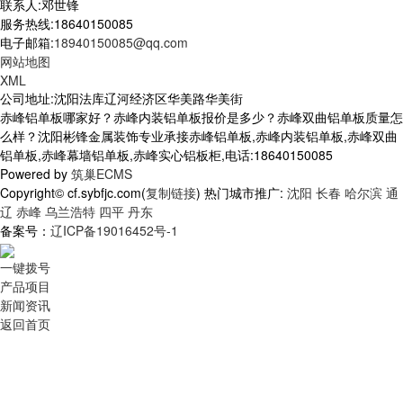
联系人:邓世锋
服务热线:18640150085
电子邮箱:
18940150085@qq.com
网站地图
XML
公司地址:沈阳法库辽河经济区华美路华美街
赤峰铝单板哪家好？赤峰内装铝单板报价是多少？赤峰双曲铝单板质量怎
么样？沈阳彬锋金属装饰专业承接赤峰铝单板,赤峰内装铝单板,赤峰双曲
铝单板,赤峰幕墙铝单板,赤峰实心铝板柜,电话:18640150085
Powered by
筑巢ECMS
Copyright© cf.sybfjc.com(
复制链接
) 热门城市推广:
沈阳
长春
哈尔滨
通
辽
赤峰
乌兰浩特
四平
丹东
备案号：
辽ICP备19016452号-1
一键拨号
产品项目
新闻资讯
返回首页