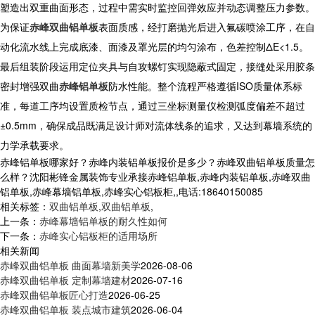
塑造出双重曲面形态，过程中需实时监控回弹效应并动态调整压力参数。
为保证
赤峰双曲铝单板
表面质感，经打磨抛光后进入氟碳喷涂工序，在自
动化流水线上完成底漆、面漆及罩光层的均匀涂布，色差控制ΔE<1.5。
最后组装阶段运用定位夹具与自攻螺钉实现隐蔽式固定，接缝处采用胶条
密封增强双曲
赤峰铝单板
防水性能。整个流程严格遵循ISO质量体系标
准，每道工序均设置质检节点，通过三坐标测量仪检测弧度偏差不超过
±0.5mm，确保成品既满足设计师对流体线条的追求，又达到幕墙系统的
力学承载要求。
赤峰铝单板哪家好？赤峰内装铝单板报价是多少？赤峰双曲铝单板质量怎
么样？沈阳彬锋金属装饰专业承接赤峰铝单板,赤峰内装铝单板,赤峰双曲
铝单板,赤峰幕墙铝单板,赤峰实心铝板柜,,电话:18640150085
相关标签：
双曲铝单板
,
双曲铝单板
,
上一条：
赤峰幕墙铝单板的耐久性如何
下一条：
赤峰实心铝板柜的适用场所
相关新闻
赤峰双曲铝单板 曲面幕墙新美学
2026-08-06
赤峰双曲铝单板 定制幕墙建材
2026-07-16
赤峰双曲铝单板匠心打造
2026-06-25
赤峰双曲铝单板 装点城市建筑
2026-06-04