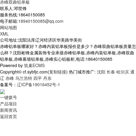
赤峰双曲铝单板
联系人:邓世锋
服务热线:18640150085
电子邮箱:
18940150085@qq.com
网站地图
XML
公司地址:沈阳法库辽河经济区华美路华美街
赤峰铝单板哪家好？赤峰内装铝单板报价是多少？赤峰双曲铝单板质量怎
么样？沈阳彬锋金属装饰专业承接赤峰铝单板,赤峰内装铝单板,赤峰双曲
铝单板,赤峰幕墙铝单板,赤峰实心铝板柜,电话:18640150085
Powered by
筑巢ECMS
Copyright© cf.sybfjc.com(
复制链接
) 热门城市推广:
沈阳
长春
哈尔滨
通
辽
赤峰
乌兰浩特
四平
丹东
备案号：
辽ICP备19016452号-1
一键拨号
产品项目
新闻资讯
返回首页