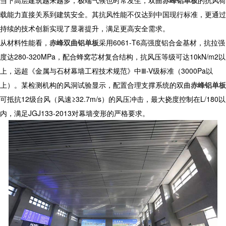
当下高层建筑越来越多，极端气候也时常发生，
双曲
赤峰铝单板
的抗风荷
载能力直接关系到建筑安全。其抗风性能不仅达到中国现行标准，更通过
持续的技术创新实现了显著提升，满足更高安全需求。
从材料性能看，
赤峰双曲铝单板
采用6061-T6高强度铝合金基材，抗拉强
度达280-320MPa，配合蜂窝芯材复合结构，抗风压等级可达10kN/m2以
上，远超《金属与石材幕墙工程技术规范》中Ⅲ-V级标准（3000Pa以
上）。某检测机构的风洞试验显示，配置合理支撑系统的
双曲
赤峰铝单板
可抵抗12级台风（风速≥32.7m/s）的风压冲击，最大挠度控制在L/180以
内，满足JGJ133-2013对幕墙变形的严格要求。