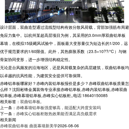
设计层面，双曲造型通过流线型结构有效分散风荷载，背部加强筋布局避
免应力集中。以杭州某超高层项目为例，其采用的3.0mm厚
双曲铝单板
幕墙，在模拟15级飓风试验中，面板最大变形量仅为短边长的1/200，远
优于规范要求的1/60限值。此外，其热膨胀系数（23.5×10??/℃）与钢
骨架协同变形，进一步增强结构稳定性。
无论是台风频发的沿海地区，还是风荷载复杂的高层建筑，
双曲铝单板
均
以卓越的抗风性能，为建筑安全提供可靠保障。
赤峰铝单板哪家好？赤峰内装铝单板报价是多少？赤峰双曲铝单板质量怎
么样？沈阳彬锋金属装饰专业承接赤峰铝单板,赤峰内装铝单板,赤峰双曲
铝单板,赤峰幕墙铝单板,赤峰实心铝板柜,,电话:18640150085
相关标签：
双曲铝单板
,
上一条：
赤峰幕墙铝单板强度够高，能适配大跨度安装吗
下一条：
赤峰实心铝板柜散热效果能否满足高负载需求
相关新闻
赤峰双曲铝单板 曲面幕墙新美学
2026-08-06