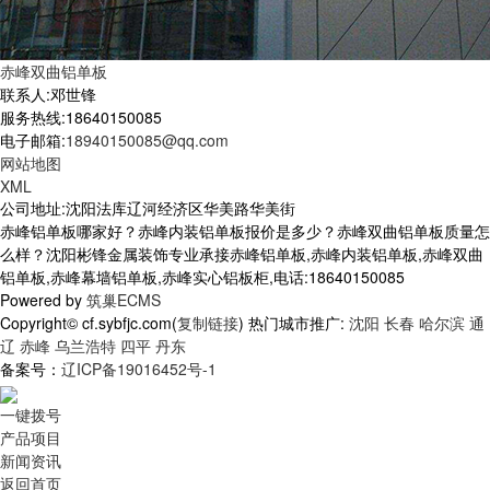
赤峰双曲铝单板
联系人:邓世锋
服务热线:18640150085
电子邮箱:
18940150085@qq.com
网站地图
XML
公司地址:沈阳法库辽河经济区华美路华美街
赤峰铝单板哪家好？赤峰内装铝单板报价是多少？赤峰双曲铝单板质量怎
么样？沈阳彬锋金属装饰专业承接赤峰铝单板,赤峰内装铝单板,赤峰双曲
铝单板,赤峰幕墙铝单板,赤峰实心铝板柜,电话:18640150085
Powered by
筑巢ECMS
Copyright© cf.sybfjc.com(
复制链接
) 热门城市推广:
沈阳
长春
哈尔滨
通
辽
赤峰
乌兰浩特
四平
丹东
备案号：
辽ICP备19016452号-1
一键拨号
产品项目
新闻资讯
返回首页