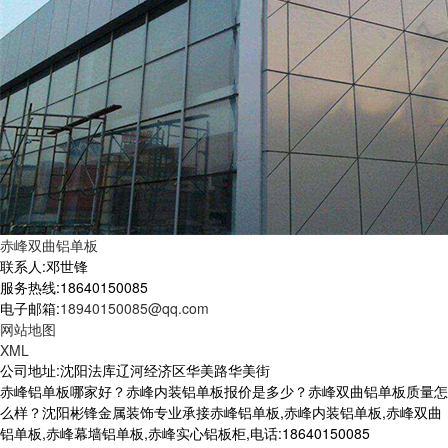
赤峰双曲铝单板
联系人:邓世锋
服务热线:18640150085
电子邮箱:
18940150085@qq.com
网站地图
XML
公司地址:沈阳法库辽河经济区华美路华美街
赤峰铝单板哪家好？赤峰内装铝单板报价是多少？赤峰双曲铝单板质量怎
么样？沈阳彬锋金属装饰专业承接赤峰铝单板,赤峰内装铝单板,赤峰双曲
铝单板,赤峰幕墙铝单板,赤峰实心铝板柜,电话:18640150085