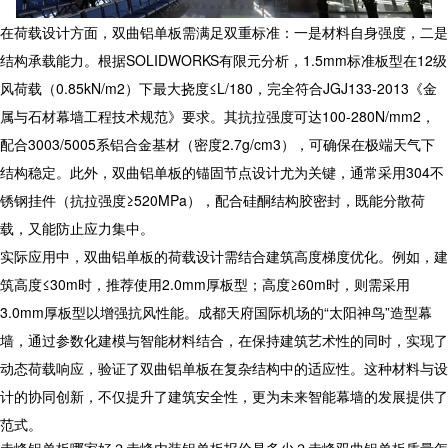
在荷载设计方面，双曲铝单板需满足双重标准：一是材料自身强度，二是
结构承载能力。根据SOLIDWORKS有限元分析，1.5mm标准板型在12级
风荷载（0.85kN/m2）下最大挠度≤L/180，完全符合JGJ133-2013《金
属与石材幕墙工程技术规范》要求。其抗拉强度可达100-280N/mm2，
配合3003/5005系铝合金基材（密度2.7g/cm3），可确保在极端天气下
结构稳定。此外，双曲铝单板的锚固节点设计尤为关键，通常采用304不
锈钢挂件（抗拉强度≥520MPa），配合硅酮结构胶密封，既能分散荷
载，又能防止应力集中。
实际应用中，双曲铝单板的荷载设计需结合建筑高度梯度优化。例如，建
筑高度≤30m时，推荐使用2.0mm厚板型；高度≥60m时，则需采用
3.0mm厚板型以增强抗风性能。成都天府国际机场的“太阳神鸟”造型幕
墙，通过参数化建模与智能材料结合，在保持建筑艺术性的同时，实现了
动态荷载响应，验证了双曲铝单板在复杂结构中的适应性。这种材料与设
计的协同创新，不仅提升了建筑安全性，更为未来智能幕墙的发展提供了
范式。
赤峰铝单板哪家好？赤峰内装铝单板报价是多少？赤峰双曲铝单板质量怎