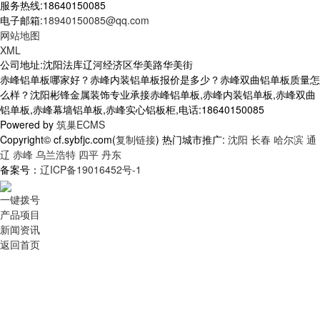
服务热线:18640150085
电子邮箱:
18940150085@qq.com
网站地图
XML
公司地址:沈阳法库辽河经济区华美路华美街
赤峰铝单板哪家好？赤峰内装铝单板报价是多少？赤峰双曲铝单板质量怎
么样？沈阳彬锋金属装饰专业承接赤峰铝单板,赤峰内装铝单板,赤峰双曲
铝单板,赤峰幕墙铝单板,赤峰实心铝板柜,电话:18640150085
Powered by
筑巢ECMS
Copyright© cf.sybfjc.com(
复制链接
) 热门城市推广:
沈阳
长春
哈尔滨
通
辽
赤峰
乌兰浩特
四平
丹东
备案号：
辽ICP备19016452号-1
一键拨号
产品项目
新闻资讯
返回首页