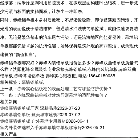
然滚落；纳米涂层则利用超疏技术，在微观层面构建凹凸结构，进一步减
少污渍与板面的接触面积，让灰尘一冲即净。​
同时，
赤峰铝单板
本身材质致密，不易渗透吸附。即使遭遇顽固污渍，其
光滑的表面也便于清洁维护，普通清水冲洗或简单擦拭，就能快速恢复洁
净。无论是繁华都市的汽车尾气污染，还是沿海地区的盐雾侵蚀，
幕墙铝
单板
都能凭借卓越的抗污性能，始终保持建筑外观的亮丽整洁，成为现代
建筑的 “颜值担当”。
赤峰铝单板哪家好？赤峰内装铝单板报价是多少？赤峰双曲铝单板质量怎
么样？沈阳彬锋金属装饰专业承接赤峰铝单板,赤峰内装铝单板,赤峰双曲
铝单板,赤峰幕墙铝单板,赤峰实心铝板柜,,电话:18640150085
相关标签：
幕墙铝单板
,
上一条：
赤峰实心铝板柜的表面处理工艺有哪些防护优势？
下一条：
赤峰双曲铝单板对建筑异形幕墙的适配性如何？
相关新闻
赤峰幕墙铝单板厂家 深耕品质
2026-07-23
赤峰幕墙铝单板 筑美城市建筑
2026-07-02
赤峰幕墙铝单板 户外幕墙专用板材
2026-06-11
室内外装饰选材入手赤峰幕墙铝单板哪家好
2026-05-21
相关产品