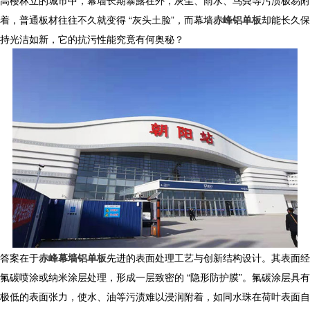
高楼林立的城市中，幕墙长期暴露在外，灰尘、雨水、鸟粪等污渍极易附
着，普通板材往往不久就变得 “灰头土脸”，而
幕墙
赤峰铝单板
却能长久保
持光洁如新，它的抗污性能究竟有何奥秘？
答案在于
赤峰幕墙铝单板
先进的表面处理工艺与创新结构设计。其表面经
氟碳喷涂或纳米涂层处理，形成一层致密的 “隐形防护膜”。氟碳涂层具有
极低的表面张力，使水、油等污渍难以浸润附着，如同水珠在荷叶表面自