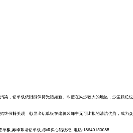
污染，
铝单板
依旧能保持光洁如新。即便在风沙较大的地区，沙尘颗粒也
始终保持美观，彰显出
铝单板
在建筑装饰中无可比拟的清洁优势，成为众
峰幕墙铝单板,赤峰实心铝板柜,,电话:18640150085