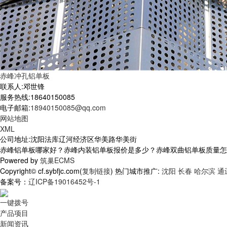
赤峰冲孔铝单板
联系人:邓世锋
服务热线:18640150085
电子邮箱:
18940150085@qq.com
网站地图
XML
公司地址:沈阳法库辽河经济区华美路华美街
赤峰铝单板哪家好？赤峰内装铝单板报价是多少？赤峰双曲铝单板质量怎么样？
Powered by
筑巢ECMS
Copyright© cf.sybfjc.com(
复制链接
) 热门城市推广:
沈阳
长春
哈尔滨
通
备案号：
辽ICP备19016452号-1
一键拨号
产品项目
新闻资讯