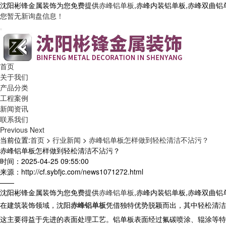
沈阳彬锋金属装饰为您免费提供
赤峰铝单板
,赤峰内装铝单板,赤峰双曲
您暂无新询盘信息！
首页
关于我们
产品分类
工程案例
新闻资讯
联系我们
Previous
Next
当前位置:
首页
>
行业新闻
>
赤峰铝单板怎样做到轻松清洁不沾污？
赤峰铝单板怎样做到轻松清洁不沾污？
时间：2025-04-25 09:55:00
来源：http://cf.sybfjc.com/news1071272.html
——
沈阳彬锋金属装饰为您免费提供
赤峰铝单板
,赤峰内装铝单板,赤峰双曲
在建筑装饰领域，
沈阳
赤峰铝单板
凭借独特优势脱颖而出，其中轻松清洁
这主要得益于先进的表面处理工艺。
铝单板
表面经过氟碳喷涂、辊涂等特