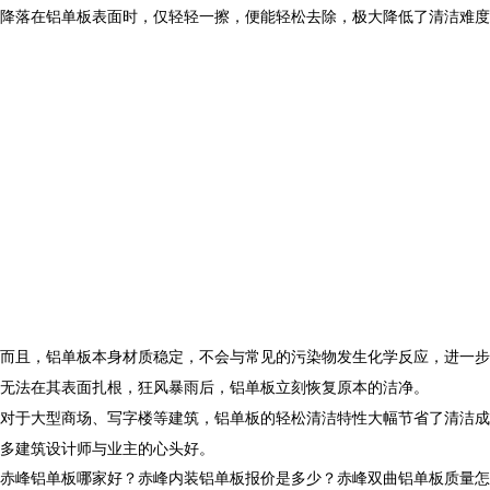
降落在
铝单板
表面时，仅轻轻一擦，便能轻松去除，极大降低了清洁难度
而且，
铝单板
本身材质稳定，不会与常见的污染物发生化学反应，进一步
无法在其表面扎根，狂风暴雨后，
铝单板
立刻恢复原本的洁净。​
对于大型商场、写字楼等建筑，
铝单板
的轻松清洁特性大幅节省了清洁成
多建筑设计师与业主的心头好。
赤峰铝单板哪家好？赤峰内装铝单板报价是多少？赤峰双曲铝单板质量怎么样？