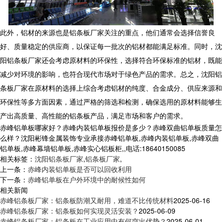
此外，铝材的来源也是铝条板厂家关注的重点，他们通常会选择信誉良
好、质量稳定的供应商，以保证每一批次的铝材都能满足标准。同时，沈
阳铝条板厂家还会考虑原材料的环保性，选择符合环保标准的铝材，既能
减少对环境的影响，也符合现代市场对于绿色产品的需求。总之，沈阳铝
条板厂家在原材料的选择上综合考虑铝材的纯度、合金成分、供应来源和
环保性等多方面因素，通过严格的筛选和检测，确保选用的原材料能够生
产出高质量、高性能的铝条板产品，满足市场和客户的需求。
赤峰铝单板哪家好？赤峰内装铝单板报价是多少？赤峰双曲铝单板质量怎
么样？沈阳彬锋金属装饰专业承接赤峰铝单板,赤峰内装铝单板,赤峰双曲
铝单板,赤峰幕墙铝单板,赤峰实心铝板柜,,电话:18640150085
相关标签：
沈阳铝条板厂家
,
铝条板厂家
,
上一条：
赤峰内装铝单板是否可以回收利用
下一条：
赤峰铝单板在户外环境中的耐候性如何
相关新闻
赤峰铝条板厂家：铝条板防潮又耐用，难道不比传统材料
2025-06-16
赤峰铝条板厂家：铝条板如何实现灵活安装？
2025-06-09
赤峰铝条板厂家：铝条板在工业应用中有何突出优势？
2025-06-01