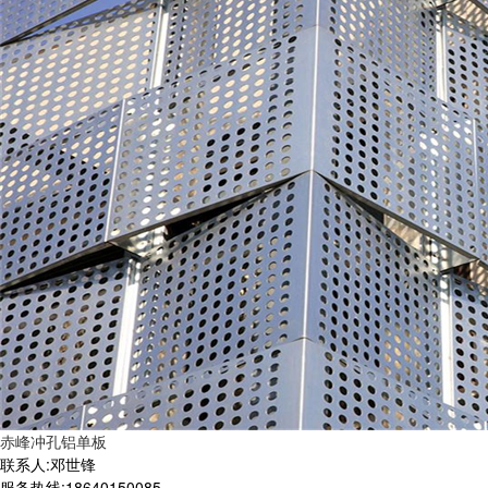
赤峰冲孔铝单板
联系人:邓世锋
服务热线:18640150085