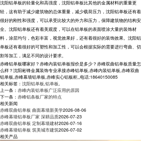
沈阳铝单板的轻量化和高强度，沈阳铝单板比其他的金属材料的重量更
轻，这有助于减少建筑物的总体重量，减少载荷压力，沈阳铝单板还有着
很好的刚性和强度，可以承受比较大的外力和压力，保障建筑物的结构安
全。沈阳铝单板还有着美观度，可以在铝单板的表面喷涂大量的装饰材
料，涂层均匀，色彩丰富，视觉效果好，还有着很好的装饰效果。沈阳铝
单板还有着很好的可塑性和加工性，可以会根据实际的需要进行弯曲、切
割等加工，满足不同的设计要求。
赤峰铝单板哪家好？赤峰内装铝单板报价是多少？赤峰双曲铝单板质量怎
么样？沈阳彬锋金属装饰专业承接赤峰铝单板,赤峰内装铝单板,赤峰双曲
铝单板,赤峰幕墙铝单板,赤峰实心铝板柜,,电话:18640150085
相关标签：
沈阳铝单板
,
铝单板
,
上一条：
赤峰内装铝单板广泛应用的原因
下一条：
赤峰铝条板厂家的特点
相关新闻
赤峰双曲铝单板 曲面幕墙新美学
2026-08-06
赤峰幕墙铝单板厂家 深耕品质
2026-07-23
赤峰双曲铝单板 定制幕墙建材
2026-07-16
赤峰幕墙铝单板 筑美城市建筑
2026-07-02
相关产品