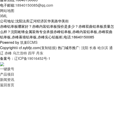
电子邮箱:
18940150085@qq.com
网站地图
XML
公司地址:沈阳法库辽河经济区华美路华美街
赤峰铝单板哪家好？赤峰内装铝单板报价是多少？赤峰双曲铝单板质量怎
么样？沈阳彬锋金属装饰专业承接赤峰铝单板,赤峰内装铝单板,赤峰双曲
铝单板,赤峰幕墙铝单板,赤峰实心铝板柜,电话:18640150085
Powered by
筑巢ECMS
Copyright© cf.sybfjc.com(
复制链接
) 热门城市推广:
沈阳
长春
哈尔滨
通
辽
赤峰
乌兰浩特
四平
丹东
备案号：
辽ICP备19016452号-1
一键拨号
产品项目
新闻资讯
返回首页